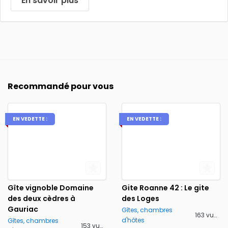
En savoir plus
Recommandé pour vous
EN VEDETTE :
EN VEDETTE :
Gîte vignoble Domaine
Gite Roanne 42 : Le gite
des deux cèdres à
des Loges
Gauriac
Gîtes, chambres
163 vues
d'hôtes
Gîtes, chambres
153 vues