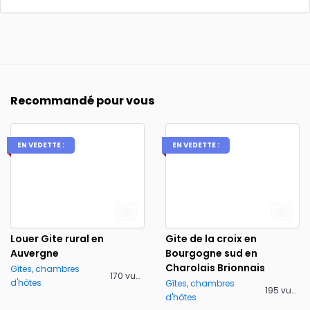
Recommandé pour vous
EN VEDETTE :
EN VEDETTE :
Louer Gite rural en
Gite de la croix en
Auvergne
Bourgogne sud en
Charolais Brionnais
Gîtes, chambres
170 vues
d'hôtes
Gîtes, chambres
195 vues
d'hôtes