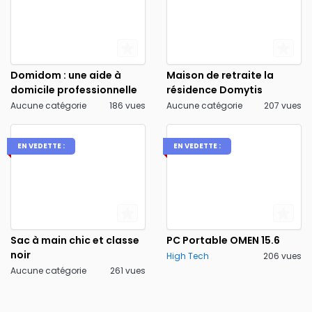
Domidom : une aide à
Maison de retraite la
domicile professionnelle
résidence Domytis
Aucune catégorie
186 vues
Aucune catégorie
207 vues
EN VEDETTE :
EN VEDETTE :
Sac à main chic et classe
PC Portable OMEN 15.6
noir
High Tech
206 vues
Aucune catégorie
261 vues